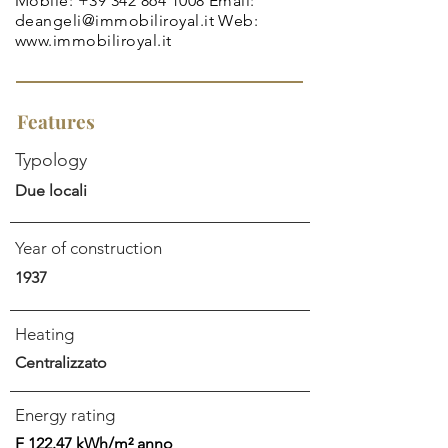
Mobile:
+39 342 864 1008
Email:
deangeli@immobiliroyal.it
Web:
www.immobiliroyal.it
Features
Typology
Due locali
Year of construction
1937
Heating
Centralizzato
Energy rating
F 122.47 kWh/m² anno