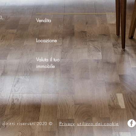
3,
Vendita
Locazione
Valuta il tuo
immobile
diritti riservati 2020 ©
Privacy
utilizzo dei cookie