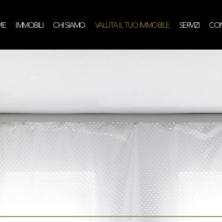
ME
IMMOBILI
CHI SIAMO
VALUTA IL TUO IMMOBILE
SERVIZI
CON
Dai il giusto valore alla tua casa, richiedi
una stima gratuita ai nostri professionisti