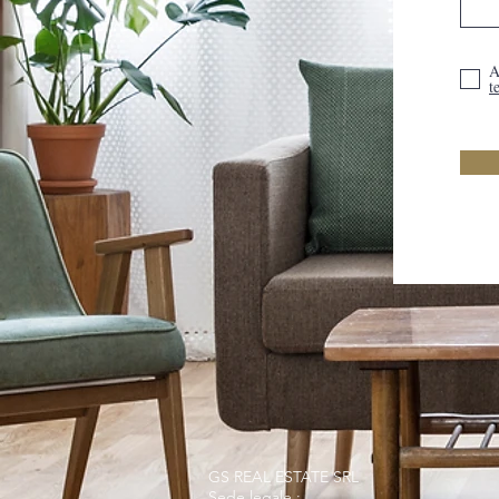
A
t
GS REAL ESTATE SRL
Sede legale :