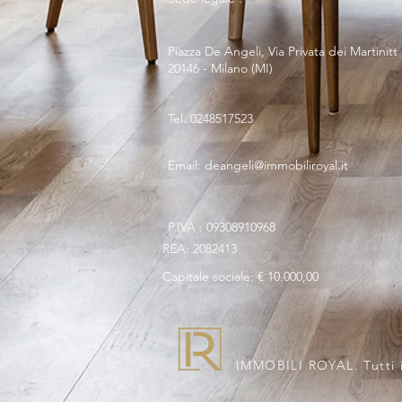
Piazza De Angeli, Via Privata dei Martinitt 
20146 - Milano (MI)
Tel. 0248517523
Email: deangeli@immobiliroyal.it
P.IVA : 09308910968
REA: 2082413
Capitale sociale: € 10.000,00
IMMOBILI ROYAL. Tutti i 