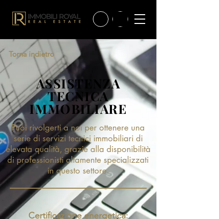
Torna indietro
ASSISTENZA
TECNICA
IMMOBILIARE
Puoi rivolgerti a noi per ottenere una
serie di servizi tecnici immobiliari di
elevata qualità, grazie alla disponibilità
di professionisti altamente specializzati
in questo settore.
Certificazione energetica: