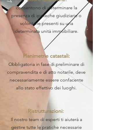
consentono di determinare la
presenza di ipoteche giudiziarie o
volontarie presenti su una
determinata unità immobiliare.
Planimetrie catastali:
Obbligatoria in fase di preliminare di
compravendita e di atto notarile, deve
necessariamente essere confacente
allo stato effettivo dei luoghi.
Ristrutturazioni:
Il nostro team di esperti ti aiuterà a
gestire tutte le pratiche necessarie