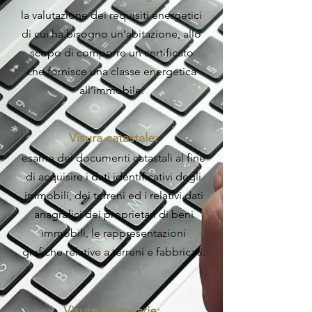
la valutazione dei requisiti energetici
di cui ha bisogno un’abitazione, allo
scopo di comporre un certificato
che fornisce una classe energetica
all’immobile.
Visura catastale:
esame dei documenti catastali al fine
di acquisire i dati identificativi degli
immobili, dei terreni ed i relativi dati
anagrafici dei proprietari di beni
immobili, le rappresentazioni
grafiche relative a terreni e fabbricati.
Visure ipotecarie: