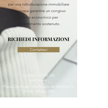
per una ristrutturazione immobiliare
che possa garantire un congruo
ritorno economico per
l’investimento sostenuto.
RICHIEDI INFORMAZIONI
Contattaci
GS REAL ESTATE SRL
Sede legale :
Piazza De Angeli, Via Privata dei Martinitt 3,
20146 - Milano (MI)
Tel. 0248517523
Email: deangeli@immobiliroyal.it