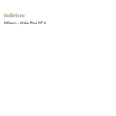
Indirizzo
Milano - Viale Pisa N° 6
GS REAL ESTATE SRL
Sede legale :